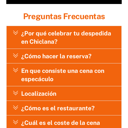
Preguntas Frecuentas
¿Por qué celebrar tu despedida
en Chiclana?
¿Cómo hacer la reserva?
En que consiste una cena con
especáculo
Localización
¿Cómo es el restaurante?
¿Cuál es el coste de la cena